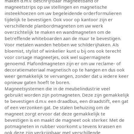
maken d.m.v. beschrijfbaar magneetband of
magneetstrips op uw stellingen en magnetische
insteekhoezen om uw begeleidende orderformulieren
tijdelijk te bevestigen. Ook voor op kantoor zijn er
verschillende planbordmagneten om uw werk
overzichtelijk te maken en wandmagneten om de
betreffende whiteboarden aan de muur te bevestigen.
Voor metalen wanden hebben we schilderijhaken. Als
bloemist, stylist of winkelier kunt u bij ons ook terecht
voor corsage magneetjes, ook wel supermagnete
genoemd. Plafondmagneten zijn er om uw reclame- of
decoratiemateriaal magnetisch op te hangen en dus ook
weer gemakkelijk te vervangen, zonder dat u iedere keer
opnieuw gaten hoeft te boren.
Magneetsystemen die in de meubelindustrie veel
gebruikt worden zijn potmagneten. Deze zijn gemakkelijk
te bevestigen d.m.v. een draadbus, een draadstift, een gat
of een verzonken gat. De stalen behuizing om de
magneet zorgt ervoor dat deze gemakkelijk te
bevestigen is en maakt de magneet ook sterker. Met de
potmagneten in rubber voorkomt u tevens krassen en
ook deze zijn verkrijgbaar met verschillende