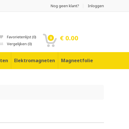
Nog geen klant?
Inloggen
€ 0.00
Favorietenlijst
(
0
)
0
Vergelijken
(
0
)
ten
Elektromagneten
Magneetfolie