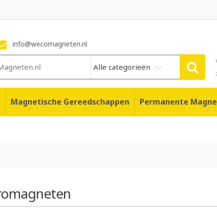
info@wecomagneten.nl
Alle categorieën
n
Magnetische Gereedschappen
Permanente Magne
tromagneten