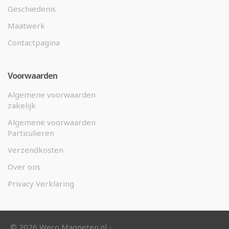
Geschiedenis
Maatwerk
Contactpagina
Voorwaarden
Algemene voorwaarden
zakelijk
Algemene voorwaarden
Particulieren
Verzendkosten
Over ons
Privacy Verklaring
©
2026 Weco Magneten.nl -