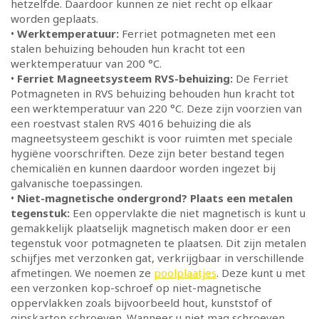
hetzelfde. Daardoor kunnen ze niet recht op elkaar
worden geplaats.
•
Werktemperatuur:
Ferriet potmagneten met een
stalen behuizing behouden hun kracht tot een
werktemperatuur van 200 °C.
•
Ferriet Magneetsysteem RVS-behuizing:
De Ferriet
Potmagneten in RVS behuizing behouden hun kracht tot
een werktemperatuur van 220 °C. Deze zijn voorzien van
een roestvast stalen RVS 4016 behuizing die als
magneetsysteem geschikt is voor ruimten met speciale
hygiëne voorschriften. Deze zijn beter bestand tegen
chemicaliën en kunnen daardoor worden ingezet bij
galvanische toepassingen.
•
Niet-magnetische ondergrond? Plaats een metalen
tegenstuk:
Een oppervlakte die niet magnetisch is kunt u
gemakkelijk plaatselijk magnetisch maken door er een
tegenstuk voor potmagneten te plaatsen. Dit zijn metalen
schijfjes met verzonken gat, verkrijgbaar in verschillende
afmetingen. We noemen ze
poolplaatjes
. Deze kunt u met
een verzonken kop-schroef op niet-magnetische
oppervlakken zoals bijvoorbeeld hout, kunststof of
gipskarton schroeven. Wanneer u niet mag schroeven