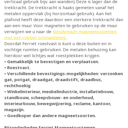
verticaal gebruik bijv. aan wanden) Deze is lager dan de
trekkracht. De trekkracht is haaks gemeten vanaf het
metalen oppervlak (bij horizontaal gebruik). Aan het
plafond heeft deze daardoor een sterkere trekkracht dan
aan een muur. Voor magneten te gebruiken op de muur
verwijzen we u naar de
Neodymium magneetsystemen
met een rubber ommanteling
.
Doordat Ferriet roestvast is kunt u deze buiten en in
vochtige ruimtes gebruiken. De metalen behuizing kan
hierdoor wel lichtjes wat roestplekken krijgen.
• Gemakkelijk te bevestigen en verplaatsen.
• Roestvast.
• Verschillende bevestigings-mogelijkheden: verzonken
gat, potgat, draadgat, draadstift, draadbus,
rechthoekig
• Winkelinterieur, meubelindustrie, installatiebouw,
standbouw, scheepsbouw- en onderhoud,
interieurbouw, bewegwijzering, reclame, kantoor,
magazijn.
• Goedkoper dan andere magneetsoorten.
Bijzonderheden Ferriet Magneetsystemen.