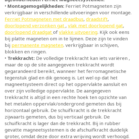
•
Montagemogelijkheden:
Ferriet Potmagneten zijn
verkrijgbaar in verschillende uitvoeringen voor montage.
Ferriet Potmagneten met draadbus
,
draadstift
,
doorlopend verzonken gat
,
vlak met doorlopend gat
,
doorlopend draadgat
of
vlakke uitvoering
. Kijk ook eens
bij platte magneten om in te lijmen. Deze zijn te vinden
bij
permanente magneten
. verkrijgbaar in schijven,
blokken en ringen.
•
Trekkracht:
De volledige trekkracht kan iets variëren ,
maar de op de site aangegeven trekkracht wordt
gegarandeerd bereikt, wanneer het ferromagnetische
tegenstuk glad en dik genoeg is. Let wel op dat het
magneetsysteem direct op het oppervlakte aansluit en
over zijn volledige oppervlakte. De aangegeven
trekkracht is altijd in een rechte hoek ten opzichte van
het metalen oppervlak/ondergrond gemeten dus bij
horizontaal gebruik. De schuifkracht is de trekkracht
zijwaarts gemeten, dus bij verticaal gebruik. De
schuifkracht is lager dan de trekkracht. Bij in rubber
gevatte magneetsystemen is de afschuifkracht duidelijk
groter, omdat deze door extra wrijving wordt verhoogd.