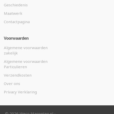
Geschiedenis
Maatwerk
Contactpagina
Voorwaarden
Algemene voorwaarden
zakelijk
Algemene voorwaarden
Particulieren
Verzendkosten
Over ons
Privacy Verklaring
©
2026 Weco Magneten.nl -