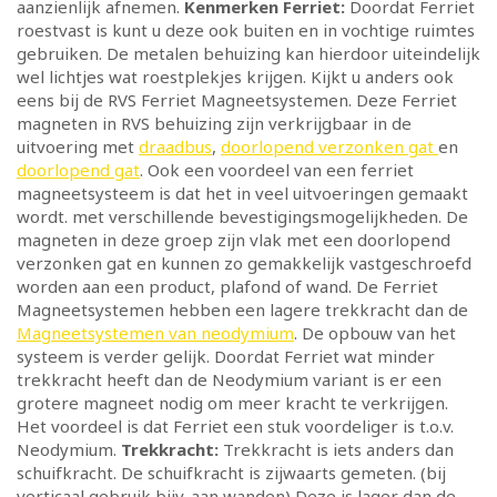
aanzienlijk afnemen.
Kenmerken Ferriet:
Doordat Ferriet
roestvast is kunt u deze ook buiten en in vochtige ruimtes
gebruiken. De metalen behuizing kan hierdoor uiteindelijk
wel lichtjes wat roestplekjes krijgen. Kijkt u anders ook
eens bij de RVS Ferriet Magneetsystemen. Deze Ferriet
magneten in RVS behuizing zijn verkrijgbaar in de
uitvoering met
draadbus
,
doorlopend verzonken gat
en
doorlopend gat
. Ook een voordeel van een ferriet
magneetsysteem is dat het in veel uitvoeringen gemaakt
wordt. met verschillende bevestigingsmogelijkheden. De
magneten in deze groep zijn vlak met een doorlopend
verzonken gat en kunnen zo gemakkelijk vastgeschroefd
worden aan een product, plafond of wand. De Ferriet
Magneetsystemen hebben een lagere trekkracht dan de
Magneetsystemen van neodymium
. De opbouw van het
systeem is verder gelijk. Doordat Ferriet wat minder
trekkracht heeft dan de Neodymium variant is er een
grotere magneet nodig om meer kracht te verkrijgen.
Het voordeel is dat Ferriet een stuk voordeliger is t.o.v.
Neodymium.
Trekkracht:
Trekkracht is iets anders dan
schuifkracht. De schuifkracht is zijwaarts gemeten. (bij
verticaal gebruik bijv. aan wanden) Deze is lager dan de