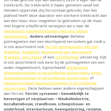
trekkracht. De trekkracht is haaks gemeten vanaf het
metalen oppervlak (bij horizontaal gebruik). Aan het
plafond heeft deze daardoor een sterkere trekkracht dan
aan een muur. Voor magneten te gebruiken op de muur,
met hogere schuifkracht verwijzen we u naar de
neodymium magneetsystemen met een rubber
ommanteling
.
Andere uitvoeringen:
Behalve
potmagneten met een doorlopend verzonken gat vindt u
in ons assortiment ook
Ferriet potmagneten met een
draadbus
,
draadstift
,
doorlopend gat
,
doorlopend
draadgat
,
een vlakke
of een
rechthoekige
uitvoering. Kijk
in ons assortiment ook eens bij de potmagneten van een
ander magneetsoort, bijvoorbeeld
Neodymium
Magneetsystemen in verschillende uitvoeringen
,
Alnico
Magneetsystemen in verschillende uitvoeringen
of
Samarium Kobalt Magneetsystemen in verschillende
uitvoeringen
. Deze hebben weer andere eigenschappen
dan Ferriet.
Ferriet systemen • Gemakkelijk te
bevestigen of verplaatsen. • Meubelindustrie,
installatiebouw, standbouw, scheepsbouw- en
onderhoud, interieurbouw, bewegwijzering, reclame,