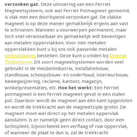
verzonken gat.
Deze uitvoering van een Ferriet
Magneetsysteem, ook wel Ferriet Potmagneet genoemd,
is vlak met een doorlopend verzonken gat. De vlakke
magneet is op deze manier gemakkelijk ergens aan vast
te schroeven. Wanneer u voorwerpen permanent, maar
toch snel verwisselbaar en gemakkelijk wilt bevestigen
aan metalen oppervlakken. Voor niet-metalen
oppervlakken kunt u bij ons ook passende metalen
contraplaatjes
bestellen. Deze kunt u vinden bij
Diverse
Toebehoren
. Dit soort magneetsystemen worden veel
gebruikt in de meubelindustrie, installatiebouw,
standbouw, scheepsbouw- en onderhoud, interieurbouw,
bewegwijzering, reclame, kantoor, magazijn,
winkelpresentaties, etc.
Hoe het werkt:
Een Ferriet
potmagneet is een ferriet magneet gevat in een stalen
pot. Daardoor wordt de magneet aan één kant opgesloten
en wordt de trekkracht aan de magneetzijde groter. De
magneet moet wel direct op het metalen oppervlak
aansluiten. Is er namelijk geen direct contact, door een
luchtspleet, bijvoorbeeld een verflaag of ruw oppervlak,
of wanneer de plaat te dun is, zal de trekkracht