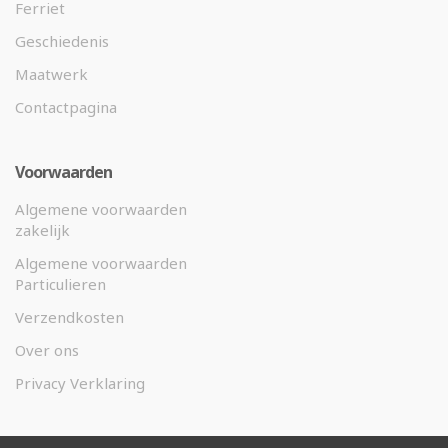
Ferriet
Geschiedenis
Maatwerk
Contactpagina
Voorwaarden
Algemene voorwaarden
zakelijk
Algemene voorwaarden
Particulieren
Verzendkosten
Over ons
Privacy Verklaring