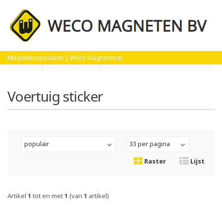
Home
Magneetfolie
Voertuig sticker
Magnetenspecialist | Weco Magneten.nl
Voertuig sticker
populair
33 per pagina
Raster
Lijst
Artikel
1
tot en met
1
(van
1
artikel)