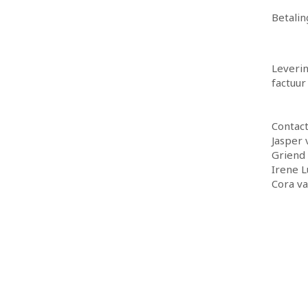
Betalin
Leveri
factuur
Contac
Jasper 
Griend
Irene L
Cora v