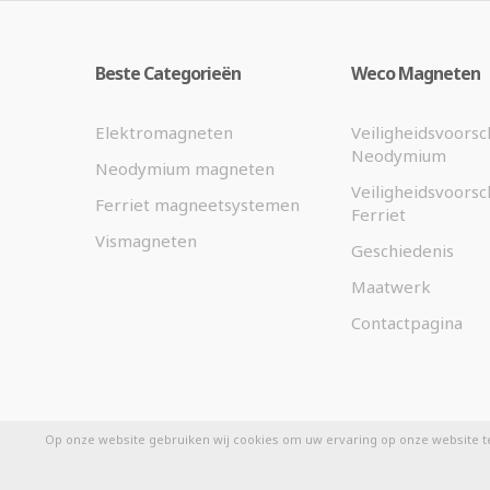
Beste Categorieën
Weco Magneten
Elektromagneten
Veiligheidsvoorsc
Neodymium
Neodymium magneten
Veiligheidsvoorsc
Ferriet magneetsystemen
Ferriet
Vismagneten
Geschiedenis
Maatwerk
Contactpagina
Op onze website gebruiken wij cookies om uw ervaring op onze website t
©
2026 Weco Magneten.nl - Designed by
eKibo