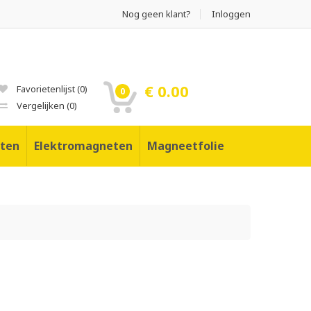
Nog geen klant?
Inloggen
€ 0.00
Favorietenlijst
(
0
)
0
Vergelijken
(
0
)
ten
Elektromagneten
Magneetfolie