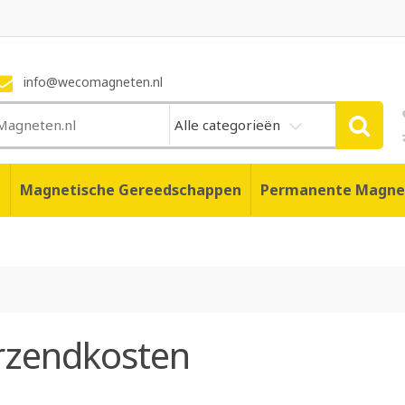
info@wecomagneten.nl
Alle categorieën
n
Magnetische Gereedschappen
Permanente Magne
rzendkosten