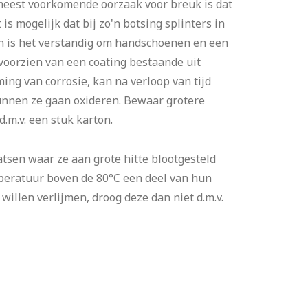
est voorkomende oorzaak voor breuk is dat
is mogelijk dat bij zo'n botsing splinters in
en is het verstandig om handschoenen en een
 voorzien van een coating bestaande uit
ing van corrosie, kan na verloop van tijd
kunnen ze gaan oxideren. Bewaar grotere
.m.v. een stuk karton.
sen waar ze aan grote hitte blootgesteld
peratuur boven de 80°C een deel van hun
illen verlijmen, droog deze dan niet d.m.v.