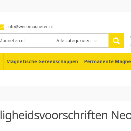
info@wecomagneten.nl
Alle categorieën
n
Magnetische Gereedschappen
Permanente Magne
iligheidsvoorschriften N