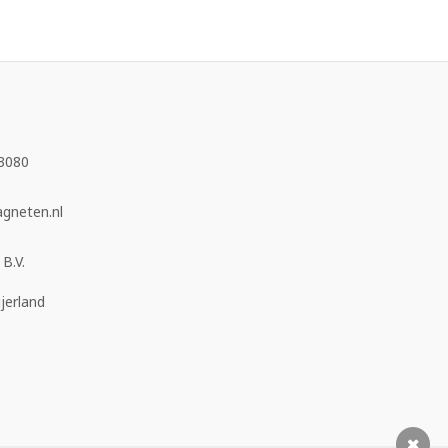
3080
neten.nl
B.V.
jerland