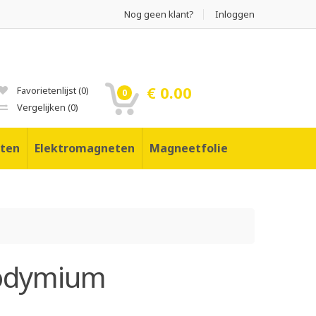
Nog geen klant?
Inloggen
€ 0.00
Favorietenlijst
(
0
)
0
Vergelijken
(
0
)
ten
Elektromagneten
Magneetfolie
eodymium