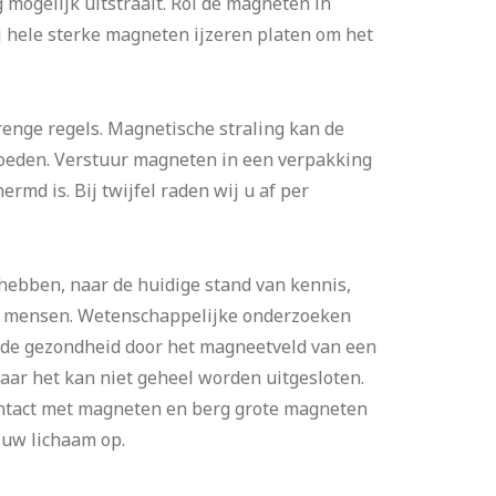
mogelijk uitstraalt. Rol de magneten in
j hele sterke magneten ijzeren platen om het
trenge regels. Magnetische straling kan de
loeden. Verstuur magneten in een verpakking
md is. Bij twijfel raden wij u af per
bben, naar de huidige stand van kennis,
op mensen. Wetenschappelijke onderzoeken
de gezondheid door het magneetveld van een
ar het kan niet geheel worden uitgesloten.
ontact met magneten en berg grote magneten
 uw lichaam op.