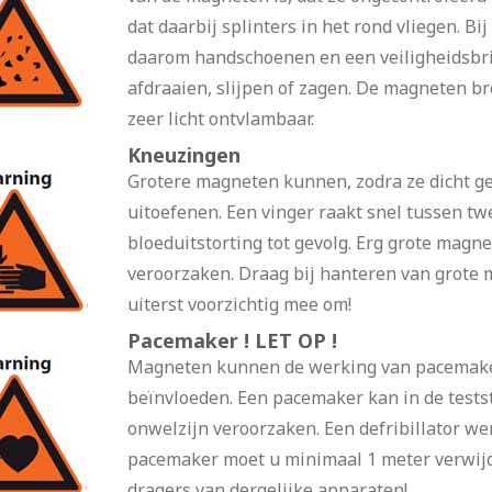
dat daarbij splinters in het rond vliegen. B
daarom handschoenen en een veiligheidsbri
afdraaien, slijpen of zagen. De magneten br
zeer licht ontvlambaar.
Kneuzingen
Grotere magneten kunnen, zodra ze dicht ge
uitoefenen. Een vinger raakt snel tussen 
bloeduitstorting tot gevolg. Erg grote mag
veroorzaken. Draag bij hanteren van grote
uiterst voorzichtig mee om!
Pacemaker ! LET OP !
Magneten kunnen de werking van pacemaker
beïnvloeden. Een pacemaker kan in de test
onwelzijn veroorzaken. Een defribillator we
pacemaker moet u minimaal 1 meter verwij
dragers van dergelijke apparaten!