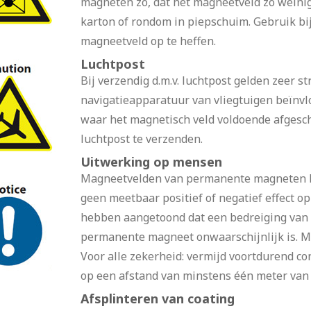
magneten zo, dat het magneetveld zo weinig 
karton of rondom in piepschuim. Gebruik bi
magneetveld op te heffen.
Luchtpost
Bij verzendig d.m.v. luchtpost gelden zeer s
navigatieapparatuur van vliegtuigen beïnv
waar het magnetisch veld voldoende afgescher
luchtpost te verzenden.
Uitwerking op mensen
Magneetvelden van permanente magneten he
geen meetbaar positief of negatief effect 
hebben aangetoond dat een bedreiging van 
permanente magneet onwaarschijnlijk is. Ma
Voor alle zekerheid: vermijd voortdurend c
op een afstand van minstens één meter van
Afsplinteren van coating