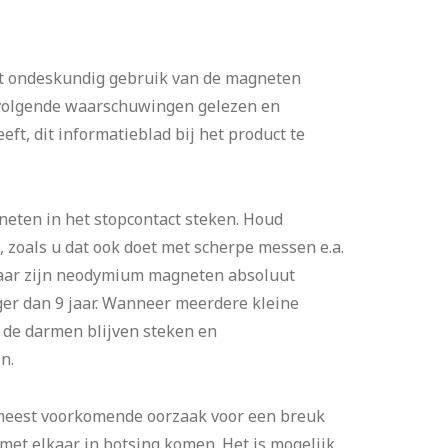
uit ondeskundig gebruik van de magneten
 volgende waarschuwingen gelezen en
t, dit informatieblad bij het product te
neten in het stopcontact steken. Houd
 zoals u dat ook doet met scherpe messen e.a.
vaar zijn neodymium magneten absoluut
ger dan 9 jaar. Wanneer meerdere kleine
 de darmen blijven steken en
n.
eest voorkomende oorzaak voor een breuk
met elkaar in botsing komen. Het is mogelijk