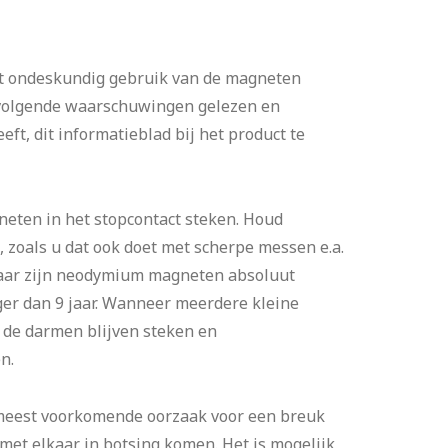
uit ondeskundig gebruik van de magneten
 volgende waarschuwingen gelezen en
t, dit informatieblad bij het product te
neten in het stopcontact steken. Houd
 zoals u dat ook doet met scherpe messen e.a.
vaar zijn neodymium magneten absoluut
ger dan 9 jaar. Wanneer meerdere kleine
 de darmen blijven steken en
n.
eest voorkomende oorzaak voor een breuk
met elkaar in botsing komen. Het is mogelijk