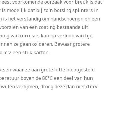
est voorkomende oorzaak voor breuk is dat
is mogelijk dat bij zo'n botsing splinters in
en is het verstandig om handschoenen en een
 voorzien van een coating bestaande uit
ing van corrosie, kan na verloop van tijd
kunnen ze gaan oxideren. Bewaar grotere
.m.v. een stuk karton.
sen waar ze aan grote hitte blootgesteld
peratuur boven de 80°C een deel van hun
illen verlijmen, droog deze dan niet d.m.v.