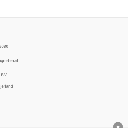
3080
neten.nl
B.V.
jerland