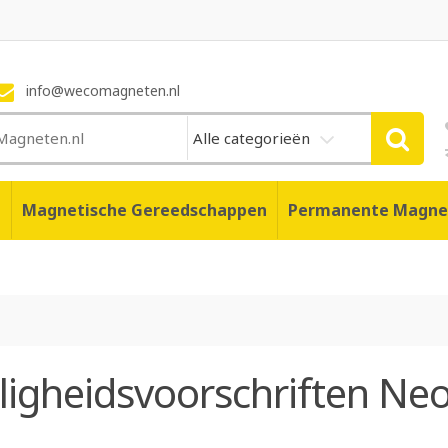
info@wecomagneten.nl
Alle categorieën
n
Magnetische Gereedschappen
Permanente Magne
iligheidsvoorschriften N