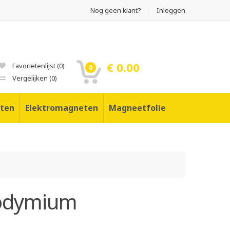
Nog geen klant?
Inloggen
€ 0.00
Favorietenlijst
(
0
)
0
Vergelijken
(
0
)
ten
Elektromagneten
Magneetfolie
eodymium