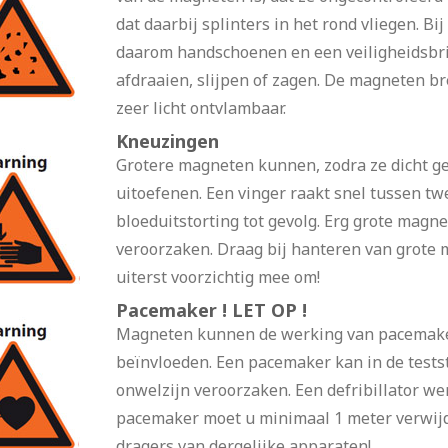
dat daarbij splinters in het rond vliegen. B
daarom handschoenen en een veiligheidsbri
afdraaien, slijpen of zagen. De magneten br
zeer licht ontvlambaar.
Kneuzingen
Grotere magneten kunnen, zodra ze dicht ge
uitoefenen. Een vinger raakt snel tussen 
bloeduitstorting tot gevolg. Erg grote mag
veroorzaken. Draag bij hanteren van grote
uiterst voorzichtig mee om!
Pacemaker ! LET OP !
Magneten kunnen de werking van pacemaker
beïnvloeden. Een pacemaker kan in de test
onwelzijn veroorzaken. Een defribillator we
pacemaker moet u minimaal 1 meter verwij
dragers van dergelijke apparaten!