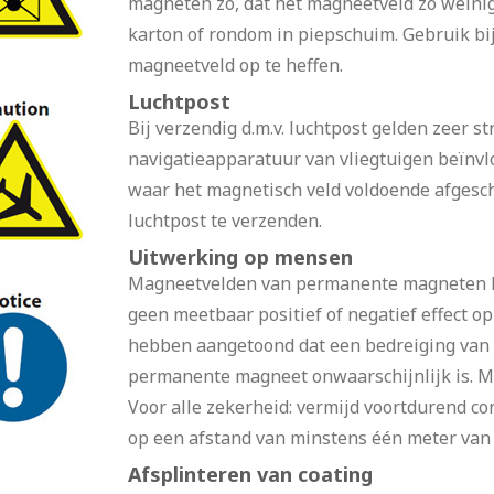
magneten zo, dat het magneetveld zo weinig 
karton of rondom in piepschuim. Gebruik bi
magneetveld op te heffen.
Luchtpost
Bij verzendig d.m.v. luchtpost gelden zeer s
navigatieapparatuur van vliegtuigen beïnv
waar het magnetisch veld voldoende afgescher
luchtpost te verzenden.
Uitwerking op mensen
Magneetvelden van permanente magneten he
geen meetbaar positief of negatief effect 
hebben aangetoond dat een bedreiging van 
permanente magneet onwaarschijnlijk is. Ma
Voor alle zekerheid: vermijd voortdurend c
op een afstand van minstens één meter van
Afsplinteren van coating