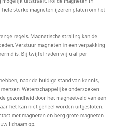
mogelijk uitstraalt. Rol de magneten in
j hele sterke magneten ijzeren platen om het
trenge regels. Magnetische straling kan de
loeden. Verstuur magneten in een verpakking
md is. Bij twijfel raden wij u af per
bben, naar de huidige stand van kennis,
op mensen. Wetenschappelijke onderzoeken
de gezondheid door het magneetveld van een
ar het kan niet geheel worden uitgesloten.
ontact met magneten en berg grote magneten
 uw lichaam op.