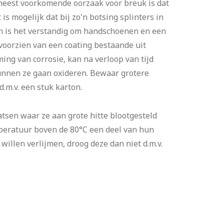
est voorkomende oorzaak voor breuk is dat
is mogelijk dat bij zo'n botsing splinters in
en is het verstandig om handschoenen en een
 voorzien van een coating bestaande uit
ing van corrosie, kan na verloop van tijd
kunnen ze gaan oxideren. Bewaar grotere
.m.v. een stuk karton.
sen waar ze aan grote hitte blootgesteld
peratuur boven de 80°C een deel van hun
illen verlijmen, droog deze dan niet d.m.v.