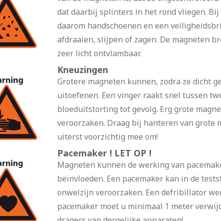
dat daarbij splinters in het rond vliegen. B
daarom handschoenen en een veiligheidsbri
afdraaien, slijpen of zagen. De magneten br
zeer licht ontvlambaar.
Kneuzingen
Grotere magneten kunnen, zodra ze dicht ge
uitoefenen. Een vinger raakt snel tussen 
bloeduitstorting tot gevolg. Erg grote mag
veroorzaken. Draag bij hanteren van grote
uiterst voorzichtig mee om!
Pacemaker ! LET OP !
Magneten kunnen de werking van pacemaker
beïnvloeden. Een pacemaker kan in de test
onwelzijn veroorzaken. Een defribillator we
pacemaker moet u minimaal 1 meter verwij
dragers van dergelijke apparaten!