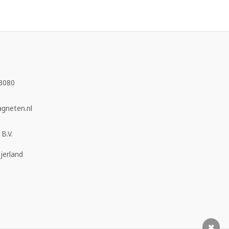
3080
neten.nl
B.V.
jerland