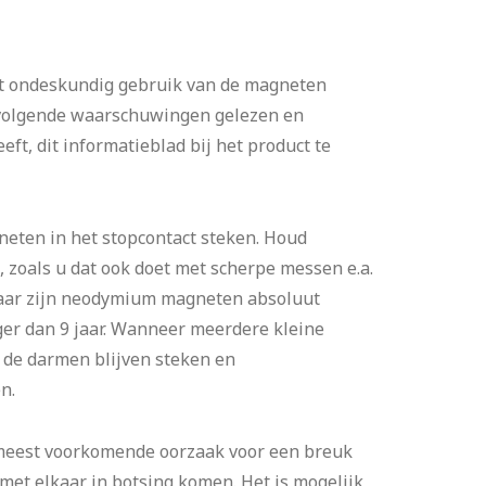
uit ondeskundig gebruik van de magneten
 volgende waarschuwingen gelezen en
t, dit informatieblad bij het product te
neten in het stopcontact steken. Houd
 zoals u dat ook doet met scherpe messen e.a.
vaar zijn neodymium magneten absoluut
ger dan 9 jaar. Wanneer meerdere kleine
 de darmen blijven steken en
n.
eest voorkomende oorzaak voor een breuk
met elkaar in botsing komen. Het is mogelijk