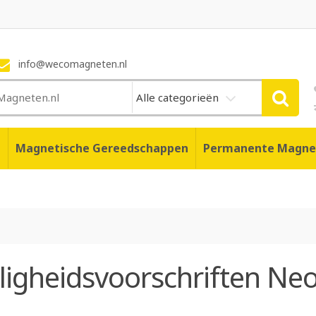
info@wecomagneten.nl
Alle categorieën
n
Magnetische Gereedschappen
Permanente Magne
iligheidsvoorschriften N