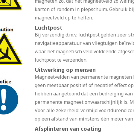
magneten zo, dat het magneetveld zo weinig 
karton of rondom in piepschuim. Gebruik bi
magneetveld op te heffen.
Luchtpost
Bij verzendig d.m.v. luchtpost gelden zeer s
navigatieapparatuur van vliegtuigen beïnv
waar het magnetisch veld voldoende afgescher
luchtpost te verzenden.
Uitwerking op mensen
Magneetvelden van permanente magneten he
geen meetbaar positief of negatief effect 
hebben aangetoond dat een bedreiging van 
permanente magneet onwaarschijnlijk is. Ma
Voor alle zekerheid: vermijd voortdurend c
op een afstand van minstens één meter van
Afsplinteren van coating