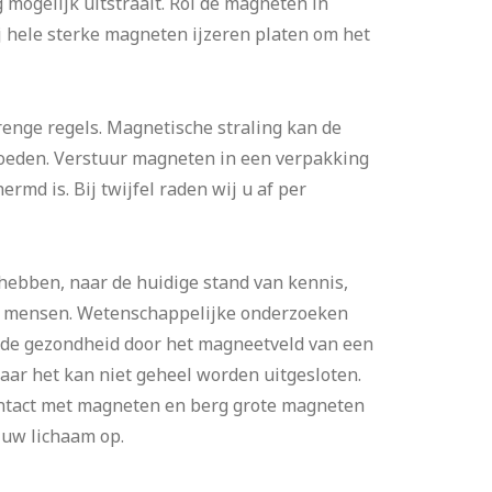
mogelijk uitstraalt. Rol de magneten in
j hele sterke magneten ijzeren platen om het
trenge regels. Magnetische straling kan de
loeden. Verstuur magneten in een verpakking
md is. Bij twijfel raden wij u af per
bben, naar de huidige stand van kennis,
op mensen. Wetenschappelijke onderzoeken
de gezondheid door het magneetveld van een
ar het kan niet geheel worden uitgesloten.
ontact met magneten en berg grote magneten
 uw lichaam op.