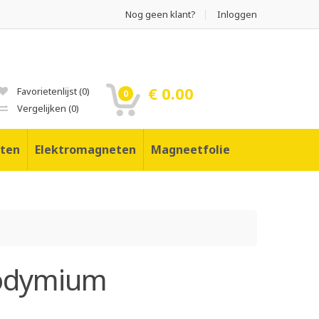
Nog geen klant?
Inloggen
€ 0.00
Favorietenlijst
(
0
)
0
Vergelijken
(
0
)
ten
Elektromagneten
Magneetfolie
eodymium