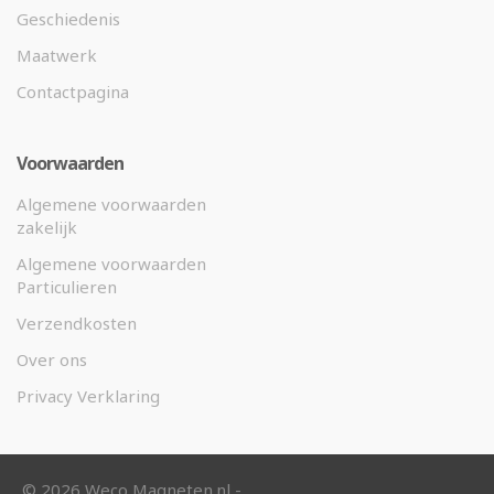
Geschiedenis
Maatwerk
Contactpagina
Voorwaarden
Algemene voorwaarden
zakelijk
Algemene voorwaarden
Particulieren
Verzendkosten
Over ons
Privacy Verklaring
©
2026 Weco Magneten.nl -