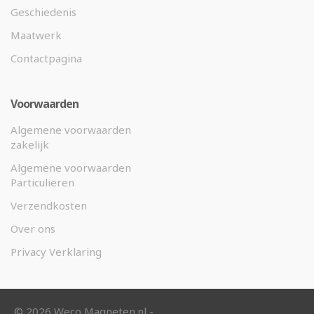
Geschiedenis
Maatwerk
Contactpagina
Voorwaarden
Algemene voorwaarden
zakelijk
Algemene voorwaarden
Particulieren
Verzendkosten
Over ons
Privacy Verklaring
©
2026 Weco Magneten.nl -