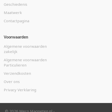
Geschiedenis
Maatwerk
Contactpagina
Voorwaarden
Algemene voorwaarden
zakelijk
Algemene voorwaarden
Particulieren
Verzendkosten
Over ons
Privacy Verklaring
©
2026 Weco Magneten.nl -