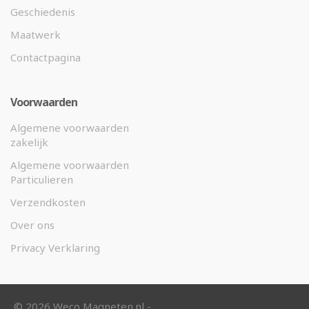
Geschiedenis
Maatwerk
Contactpagina
Voorwaarden
Algemene voorwaarden
zakelijk
Algemene voorwaarden
Particulieren
Verzendkosten
Over ons
Privacy Verklaring
©
2026 Weco Magneten.nl -