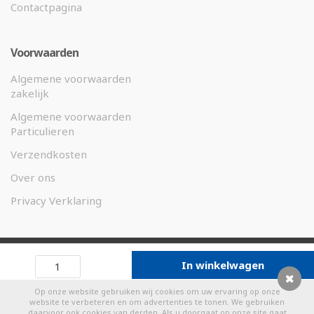
Contactpagina
Voorwaarden
Algemene voorwaarden
zakelijk
Algemene voorwaarden
Particulieren
Verzendkosten
Over ons
Privacy Verklaring
©
2026 Weco Magneten.nl -
In winkelwagen
Designed by
eKibo
Op onze website gebruiken wij cookies om uw ervaring op onze
0
website te verbeteren en om advertenties te tonen. We gebruiken
daarvoor ook cookies van derden. Als u doorgaat op onze site gaat