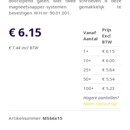
doorlopend gaten. Met twee schroeven is deze
magneetsnapper-systemen gemakkelijk te
bevestigen. W.H.nr: 90.01.001.
€ 6.15
Prijs
Vanaf
Excl
Aantal
BTW
€ 7.44
incl BTW
1+
€ 6.15
10+
€ 6.00
25+
€ 5.84
50+
€ 5.54
100+
€ 5.23
Hogere aantallen?
Neem contact op!
Artikelnummer:
MS66x15