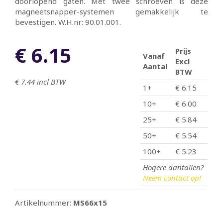
doorlopend gaten. Met twee schroeven is deze
magneetsnapper-systemen gemakkelijk te
bevestigen. W.H.nr: 90.01.001.
€ 6.15
Prijs
Vanaf
Excl
Aantal
BTW
€ 7.44
incl BTW
1+
€ 6.15
10+
€ 6.00
25+
€ 5.84
50+
€ 5.54
100+
€ 5.23
Hogere aantallen?
Neem contact op!
Artikelnummer:
MS66x15