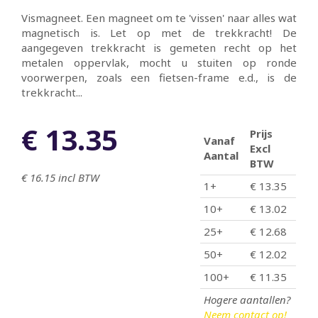
Vismagneet. Een magneet om te 'vissen' naar alles wat
magnetisch is. Let op met de trekkracht! De
aangegeven trekkracht is gemeten recht op het
metalen oppervlak, mocht u stuiten op ronde
voorwerpen, zoals een fietsen-frame e.d., is de
trekkracht...
€ 13.35
Prijs
Vanaf
Excl
Aantal
BTW
€ 16.15
incl BTW
1+
€ 13.35
10+
€ 13.02
25+
€ 12.68
50+
€ 12.02
100+
€ 11.35
Hogere aantallen?
Neem contact op!