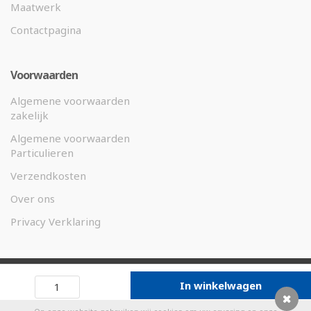
Maatwerk
Contactpagina
Voorwaarden
Algemene voorwaarden
zakelijk
Algemene voorwaarden
Particulieren
Verzendkosten
Over ons
Privacy Verklaring
©
2026 Weco Magneten.nl -
In winkelwagen
Designed by
eKibo