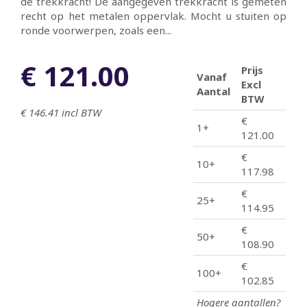
de trekkracht! De aangegeven trekkracht is gemeten
recht op het metalen oppervlak. Mocht u stuiten op
ronde voorwerpen, zoals een...
€ 121.00
Prijs
Vanaf
Excl
Aantal
BTW
€ 146.41
incl BTW
€
1+
121.00
€
10+
117.98
€
25+
114.95
€
50+
108.90
€
100+
102.85
Hogere aantallen?