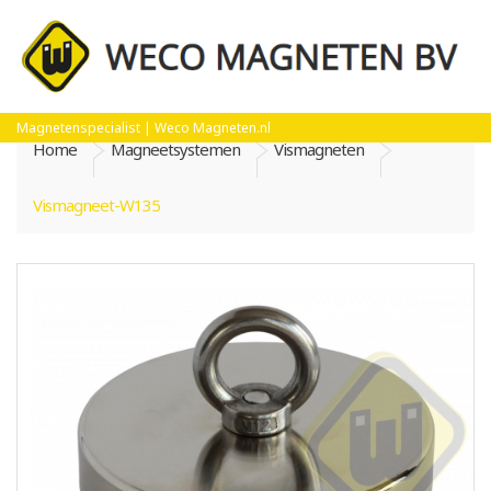
Magnetenspecialist | Weco Magneten.nl
Home
Magneetsystemen
Vismagneten
Vismagneet-W135