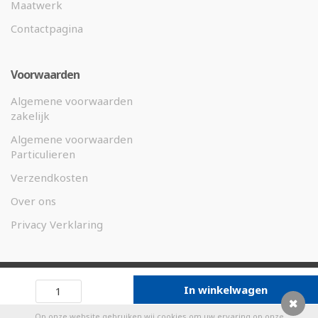
Maatwerk
Contactpagina
Voorwaarden
Algemene voorwaarden
zakelijk
Algemene voorwaarden
Particulieren
Verzendkosten
Over ons
Privacy Verklaring
©
2026 Weco Magneten.nl -
In winkelwagen
Designed by
eKibo
Op onze website gebruiken wij cookies om uw ervaring op onze