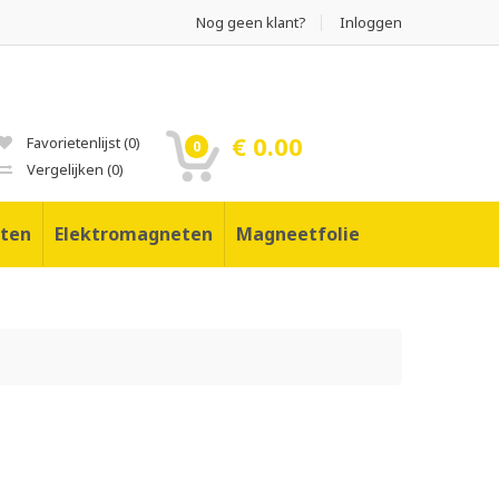
Nog geen klant?
Inloggen
€ 0.00
Favorietenlijst
(
0
)
0
Vergelijken
(
0
)
ten
Elektromagneten
Magneetfolie