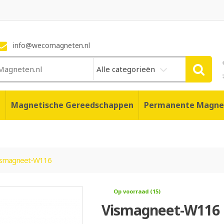
info@wecomagneten.nl
Alle categorieën
n
Magnetische Gereedschappen
Permanente Magne
ismagneet-W116
Op voorraad (15)
Vismagneet-W116