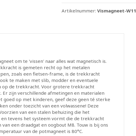
Artikelnummer:
Vismagneet-W1
neet om te 'vissen' naar alles wat magnetisch is.
ekkracht is gemeten recht op het metalen
en, zoals een fietsen-frame, is de trekkracht
 u ook te maken met slib, modder en eventuele
jn op de trekkracht. Voor grotere trekkracht
. Er zijn verschillende afmetingen en materialen
Let goed op met kinderen, geef deze geen té sterke
ken onder toezicht van een volwassene! Deze
orzien van een stalen behuizing die het
 en tevens het systeem vormt die de trekkracht
n van een draadgat en oogbout M8. Touw is bij ons
mperatuur van de potmagneet is 80°C.