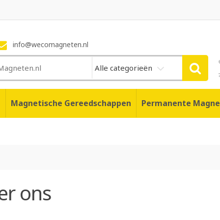
info@wecomagneten.nl
Alle categorieën
n
Magnetische Gereedschappen
Permanente Magne
er ons