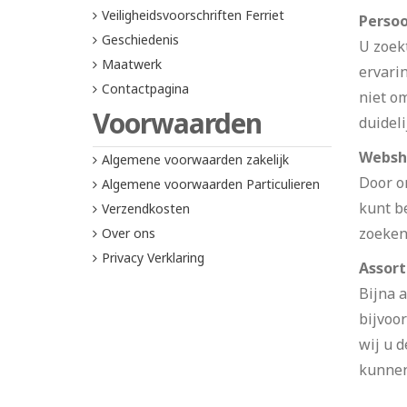
Veiligheidsvoorschriften Ferriet
Persoo
Geschiedenis
U zoek
Maatwerk
ervari
Contactpagina
niet o
Voorwaarden
duideli
Websh
Algemene voorwaarden zakelijk
Door o
Algemene voorwaarden Particulieren
kunt b
Verzendkosten
zoeken
Over ons
Privacy Verklaring
Assort
Bijna a
bijvoor
wij u d
kunnen 