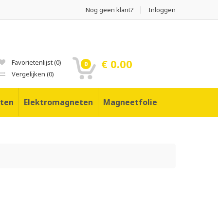
Nog geen klant?
Inloggen
€ 0.00
Favorietenlijst
(
0
)
0
Vergelijken
(
0
)
ten
Elektromagneten
Magneetfolie