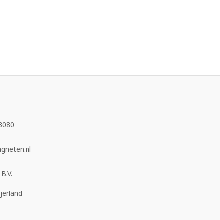
3080
neten.nl
B.V.
jerland