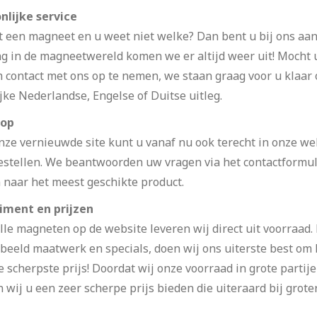
nlijke service
t een magneet en u weet niet welke? Dan bent u bij ons aan 
ng in de magneetwereld komen we er altijd weer uit! Mocht 
m contact met ons op te nemen, we staan graag voor u klaar
jke Nederlandse, Engelse of Duitse uitleg.
op
nze vernieuwde site kunt u vanaf nu ook terecht in onze web
estellen. We beantwoorden uw vragen via het contactformuli
 naar het meest geschikte product.
iment en prijzen
lle magneten op de website leveren wij direct uit voorraad.
beeld maatwerk en specials, doen wij ons uiterste best om he
e scherpste prijs! Doordat wij onze voorraad in grote partij
wij u een zeer scherpe prijs bieden die uiteraard bij groter