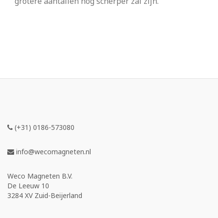
grotere aantallen nog scherper zal zijn.
(+31) 0186-573080
info@wecomagneten.nl
Weco Magneten B.V.
De Leeuw 10
3284 XV Zuid-Beijerland