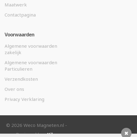
Maatwerk
Contactpagina
Voorwaarden
Algemene voorwaarden
zakelijk
Algemene voorwaarden
Particulieren
Verzendkosten
Over ons
Privacy Verklaring
©
2026 Weco Magneten.nl -
Designed by
eKibo