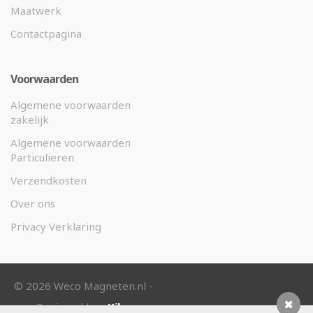
Maatwerk
Contactpagina
Voorwaarden
Algemene voorwaarden
zakelijk
Algemene voorwaarden
Particulieren
Verzendkosten
Over ons
Privacy Verklaring
©
2026 Weco Magneten.nl -
Designed by
eKibo