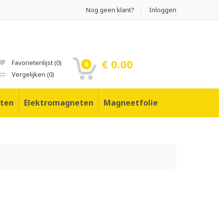
Nog geen klant?
Inloggen
€ 0.00
Favorietenlijst
(
0
)
0
Vergelijken
(
0
)
ten
Elektromagneten
Magneetfolie