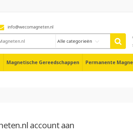
info@wecomagneten.nl
Alle categorieën
n
Magnetische Gereedschappen
Permanente Magne
eten.nl account aan