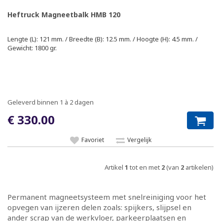
Heftruck Magneetbalk HMB 120
Lengte (L): 121 mm. / Breedte (B): 12.5 mm. / Hoogte (H): 4.5 mm. /
Gewicht: 1800 gr.
Geleverd binnen 1 à 2 dagen
€ 330.00
Favoriet
Vergelijk
Artikel
1
tot en met
2
(van
2
artikelen)
Permanent magneetsysteem met snelreiniging voor het
opvegen van ijzeren delen zoals: spijkers, slijpsel en
ander scrap van de werkvloer, parkeerplaatsen en