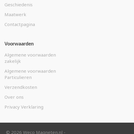
Geschiedenis
Maatwerk
Contactpagina
Voorwaarden
Algemene voorwaarden
zakelijk
Algemene voorwaarden
Particulieren
Verzendkosten
Over ons
Privacy Verklaring
©
2026 Weco Magneten.nl -