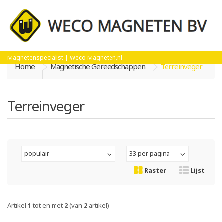
Magnetenspecialist | Weco Magneten.nl
Home
Magnetische Gereedschappen
Terreinveger
Terreinveger
populair
33 per pagina
Raster
Lijst
Artikel
1
tot en met
2
(van
2
artikel)