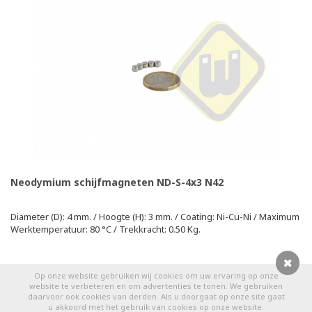
Neodymium schijfmagneten ND-S-4x3 N42
Diameter (D): 4 mm. / Hoogte (H): 3 mm. / Coating: Ni-Cu-Ni / Maximum
Werktemperatuur: 80 °C / Trekkracht: 0.50 Kg.
Op onze website gebruiken wij cookies om uw ervaring op onze
0
website te verbeteren en om advertenties te tonen. We gebruiken
daarvoor ook cookies van derden. Als u doorgaat op onze site gaat
Geleverd binnen 1 à 2 dagen
u akkoord met het gebruik van cookies op onze website.