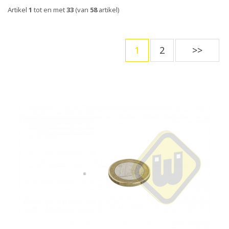
Artikel
1
tot en met
33
(van
58
artikel)
1
2
>>