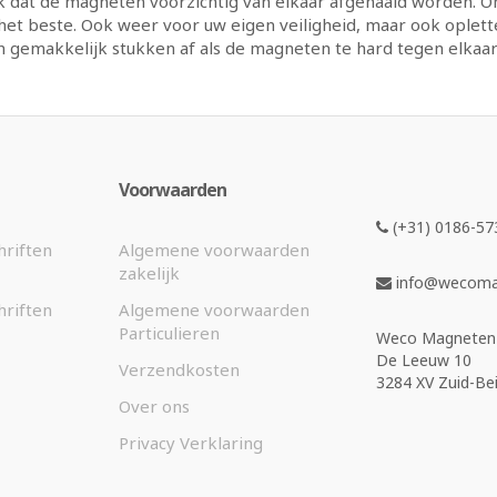
k dat de magneten voorzichtig van elkaar afgehaald worden. 
het beste. Ook weer voor uw eigen veiligheid, maar ook oplet
 gemakkelijk stukken af als de magneten te hard tegen elkaar
Voorwaarden
(+31) 0186-57
hriften
Algemene voorwaarden
zakelijk
info@wecomag
hriften
Algemene voorwaarden
Particulieren
Weco Magneten 
De Leeuw 10
Verzendkosten
3284 XV Zuid-Bei
Over ons
Privacy Verklaring