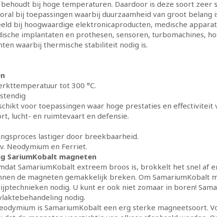
behoudt bij hoge temperaturen. Daardoor is deze soort zeer s
oral bij toepassingen waarbij duurzaamheid van groot belang 
eld bij hoogwaardige elektronicaproducten, medische apparatu
dische implantaten en prothesen, sensoren, turbomachines,
ten waarbij thermische stabiliteit nodig is.
en
rkttemperatuur tot 300 °C.
stendig
schikt voor toepassingen waar hoge prestaties en effectiviteit v
t, lucht- en ruimtevaart en defensie.
ngsproces lastiger door breekbaarheid.
o.v. Neodymium en Ferriet.
ng SariumKobalt magneten
mdat SamariumKobalt extreem broos is, brokkelt het snel af en
unnen de magneten gemakkelijk breken. Om SamariumKobalt m
ijptechnieken nodig. U kunt er ook niet zomaar in boren! Samar
vlaktebehandeling nodig.
eodymium is SamariumKobalt een erg sterke magneetsoort. Voo