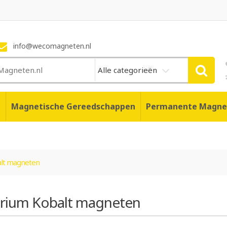
info@wecomagneten.nl
Alle categorieën
n
Magnetische Gereedschappen
Permanente Magne
lt magneten
rium Kobalt magneten