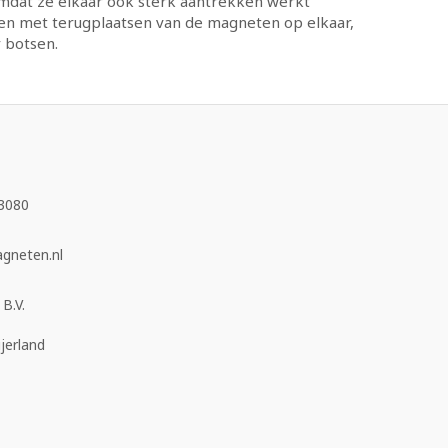
Omdat ze elkaar ook sterk aantrekken werkt
ten met terugplaatsen van de magneten op elkaar,
 botsen.
3080
neten.nl
B.V.
jerland