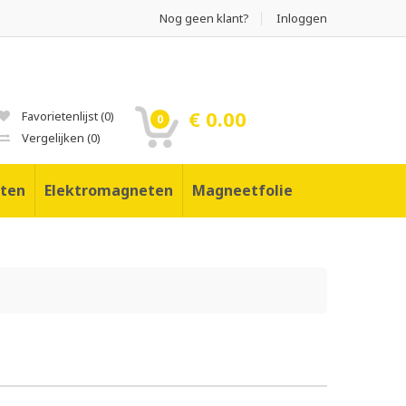
Nog geen klant?
Inloggen
€ 0.00
Favorietenlijst
(
0
)
0
Vergelijken
(
0
)
ten
Elektromagneten
Magneetfolie