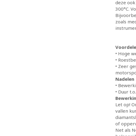
deze ook 
300°C. Vo
Bijvoorbe
zoals me
instrumen
Voordel
• Hoge we
• Roestbe
• Zeer ge
motorspor
Nadelen
• Bewerki
• Duur t.
Bewerki
Let op! O
vallen k
diamantsl
of opper
Net als N