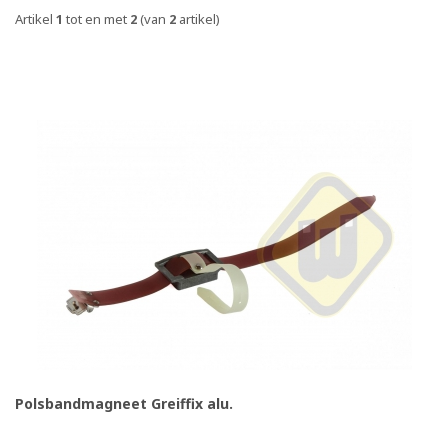
Artikel
1
tot en met
2
(van
2
artikel)
Polsbandmagneet Greiffix alu.