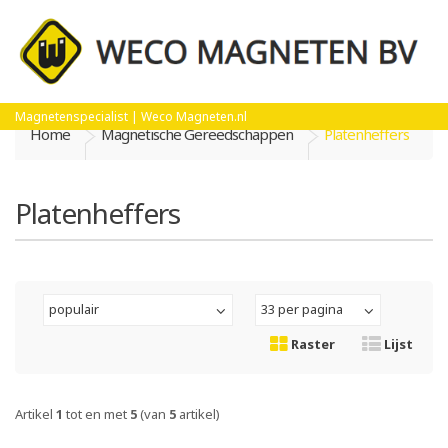
Magnetenspecialist | Weco Magneten.nl
Home
Magnetische Gereedschappen
Platenheffers
Platenheffers
populair
33 per pagina
Raster
Lijst
Artikel
1
tot en met
5
(van
5
artikel)