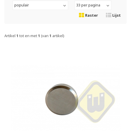
populair
33 per pagina
Raster
Lijst
Artikel
1
tot en met
1
(van
1
artikel)