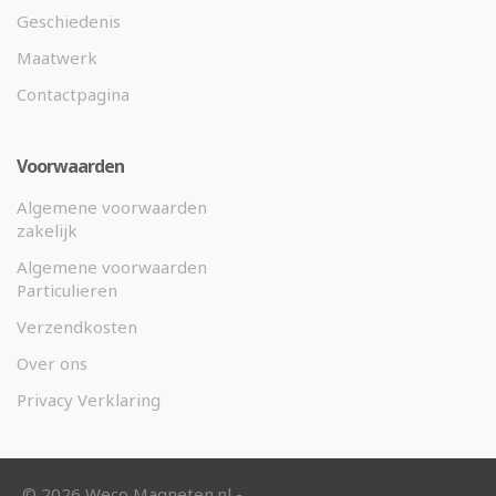
Geschiedenis
Maatwerk
Contactpagina
Voorwaarden
Algemene voorwaarden
zakelijk
Algemene voorwaarden
Particulieren
Verzendkosten
Over ons
Privacy Verklaring
©
2026 Weco Magneten.nl -