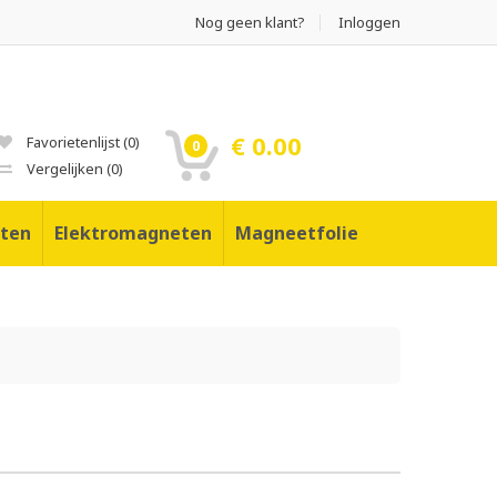
Nog geen klant?
Inloggen
€ 0.00
Favorietenlijst
(
0
)
0
Vergelijken
(
0
)
ten
Elektromagneten
Magneetfolie