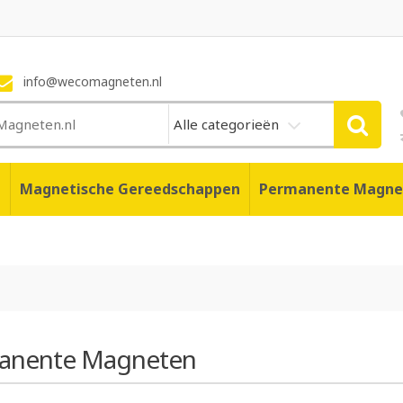
info@wecomagneten.nl
Alle categorieën
n
Magnetische Gereedschappen
Permanente Magne
anente Magneten