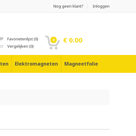
Nog geen klant?
Inloggen
€ 0.00
Favorietenlijst
(
0
)
0
Vergelijken
(
0
)
ten
Elektromagneten
Magneetfolie