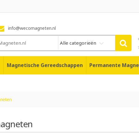
info@wecomagneten.nl
Alle categorieën
n
Magnetische Gereedschappen
Permanente Magne
neten
agneten