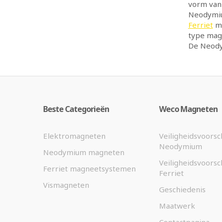
vorm van 
Neodymiu
Ferriet
ma
type magn
De Neody
Beste Categorieën
Weco Magneten
Elektromagneten
Veiligheidsvoorsc
Neodymium
Neodymium magneten
Veiligheidsvoorsc
Ferriet magneetsystemen
Ferriet
Vismagneten
Geschiedenis
Maatwerk