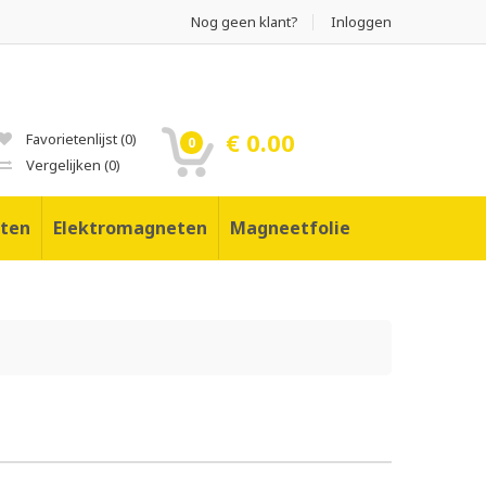
Nog geen klant?
Inloggen
€ 0.00
Favorietenlijst
(
0
)
0
Vergelijken
(
0
)
ten
Elektromagneten
Magneetfolie