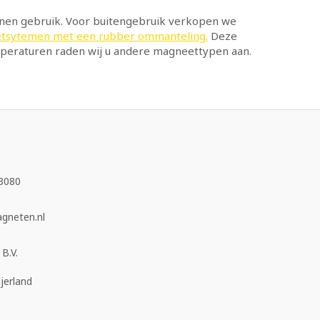
nnen gebruik. Voor buitengebruik verkopen we
sytemen met een rubber ommanteling.
Deze
mperaturen raden wij u andere magneettypen aan.
3080
neten.nl
B.V.
jerland