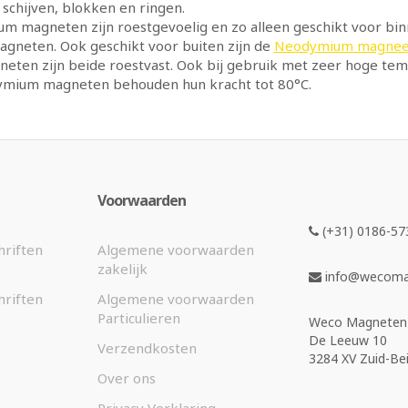
schijven, blokken en ringen.
m magneten zijn roestgevoelig en zo alleen geschikt voor bi
gneten. Ook geschikt voor buiten zijn de
Neodymium magneet
eten zijn beide roestvast. Ook bij gebruik met zeer hoge te
mium magneten behouden hun kracht tot 80°C.
Voorwaarden
(+31) 0186-57
hriften
Algemene voorwaarden
zakelijk
info@wecomag
hriften
Algemene voorwaarden
Particulieren
Weco Magneten 
De Leeuw 10
Verzendkosten
3284 XV Zuid-Bei
Over ons