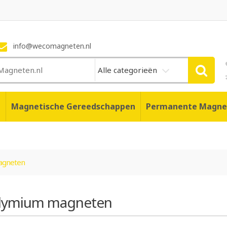
info@wecomagneten.nl
Alle categorieën
n
Magnetische Gereedschappen
Permanente Magne
agneten
ymium magneten