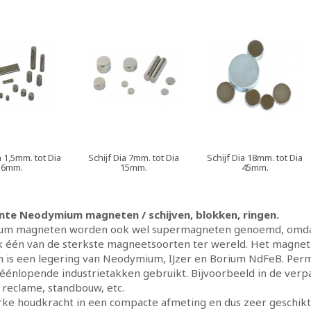
a 1,5mm. tot Dia
Schijf Dia 7mm. tot Dia
Schijf Dia 18mm. tot Dia
6mm.
15mm.
45mm.
te Neodymium magneten / schijven, blokken, ringen.
m magneten worden ook wel supermagneten genoemd, omdat ze
ok één van de sterkste magneetsoorten ter wereld. Het magne
 is een legering van Neodymium, IJzer en Borium NdFeB. P
éénlopende industrietakken gebruikt. Bijvoorbeeld in de verpa
, reclame, standbouw, etc.
ke houdkracht in een compacte afmeting en dus zeer geschikt vo