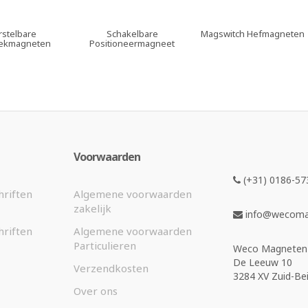
rstelbare
Schakelbare
Magswitch Hefmagneten
ekmagneten
Positioneermagneet
Voorwaarden
(+31) 0186-57
hriften
Algemene voorwaarden
zakelijk
info@wecomag
hriften
Algemene voorwaarden
Particulieren
Weco Magneten 
De Leeuw 10
Verzendkosten
3284 XV Zuid-Bei
Over ons