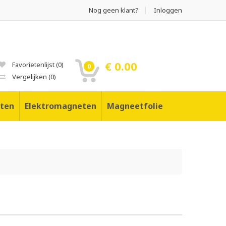
Nog geen klant?
Inloggen
€ 0.00
Favorietenlijst
(
0
)
0
Vergelijken
(
0
)
ten
Elektromagneten
Magneetfolie