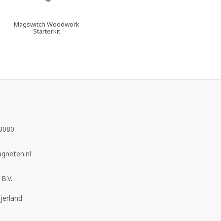
Magswitch Woodwork
Starterkit
3080
neten.nl
B.V.
jerland