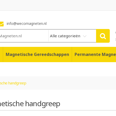
info@wecomagneten.nl
Alle categorieën
n
Magnetische Gereedschappen
Permanente Magne
sche handgreep
etische handgreep