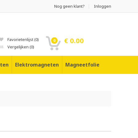
Nog geen klant?
Inloggen
€ 0.00
Favorietenlijst
(
0
)
0
Vergelijken
(
0
)
ten
Elektromagneten
Magneetfolie