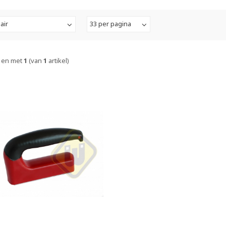
air
33 per pagina
 en met
1
(van
1
artikel)