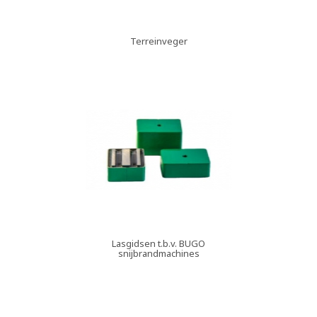
Terreinveger
Lasgidsen t.b.v. BUGO
snijbrandmachines