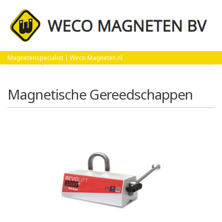
Home
Magnetische Gereedschappen
Magnetenspecialist | Weco Magneten.nl
Magnetische Gereedschappen