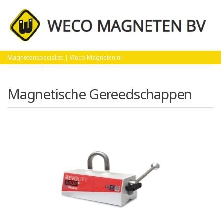
Home
Magnetische Gereedschappen
Magnetenspecialist | Weco Magneten.nl
Magnetische Gereedschappen