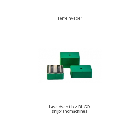
Terreinveger
Lasgidsen t.b.v. BUGO
snijbrandmachines