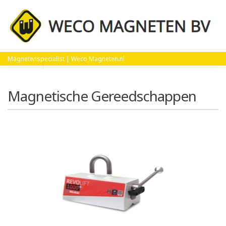
Home
Magnetische Gereedschappen
Magnetenspecialist | Weco Magneten.nl
Magnetische Gereedschappen