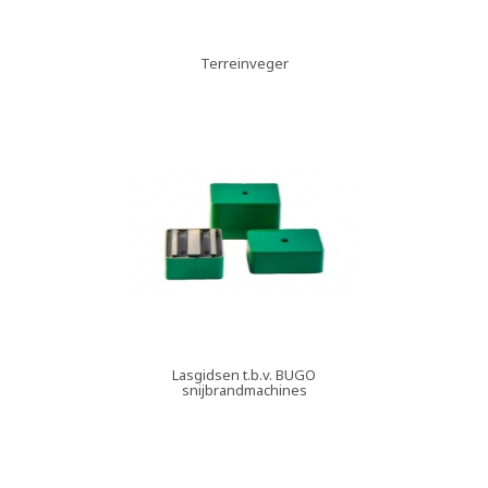
Terreinveger
Lasgidsen t.b.v. BUGO
snijbrandmachines