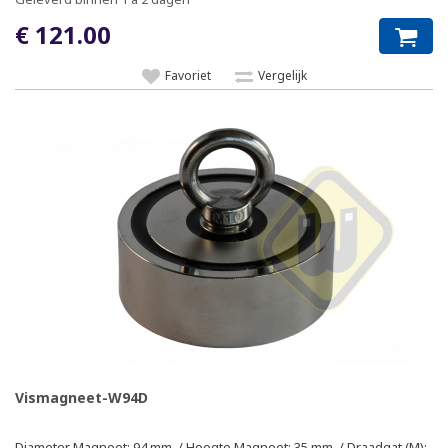
€ 121.00
Favoriet
Vergelijk
Vismagneet-W94D
Diameter Magneet: 94 mm. / Hoogte Magneet: 35 mm. / Draadgat (M):