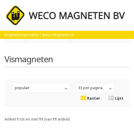
Magnetenspecialist | Weco Magneten.nl
Home
Magneetsystemen
Vismagneten
Vismagneten
populair
33 per pagina
Raster
Lijst
Artikel
1
tot en met
11
(van
11
artikel)