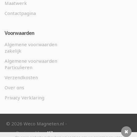
Maatwerk
Contactpagina
Voorwaarden
Algemene voorwaarden
zakelijk
Algemene voorwaarden
Particulieren
Verzendkosten
Over ons
Privacy Verklaring
©
2026 Weco Magneten.nl -
Designed by
eKibo