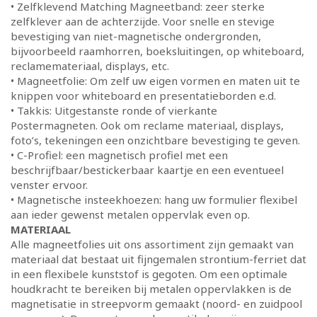
• Zelfklevend Matching Magneetband: zeer sterke
zelfklever aan de achterzijde. Voor snelle en stevige
bevestiging van niet-magnetische ondergronden,
bijvoorbeeld raamhorren, boeksluitingen, op whiteboard,
reclamemateriaal, displays, etc.
• Magneetfolie: Om zelf uw eigen vormen en maten uit te
knippen voor whiteboard en presentatieborden e.d.
• Takkis: Uitgestanste ronde of vierkante
Postermagneten. Ook om reclame materiaal, displays,
foto’s, tekeningen een onzichtbare bevestiging te geven.
• C-Profiel: een magnetisch profiel met een
beschrijfbaar/bestickerbaar kaartje en een eventueel
venster ervoor.
• Magnetische insteekhoezen: hang uw formulier flexibel
aan ieder gewenst metalen oppervlak even op.
MATERIAAL
Alle magneetfolies uit ons assortiment zijn gemaakt van
materiaal dat bestaat uit fijngemalen strontium-ferriet dat
in een flexibele kunststof is gegoten. Om een optimale
houdkracht te bereiken bij metalen oppervlakken is de
magnetisatie in streepvorm gemaakt (noord- en zuidpool