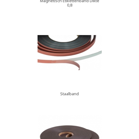
Magnetisch Etikettenband Dikte
0,8
Staalband