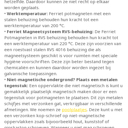
hetzelfde. Daardoor kunnen ze niet recht op elkaar
worden geplaats.
•
Werktemperatuur:
Ferriet potmagneten met een
stalen behuizing behouden hun kracht tot een
werktemperatuur van 200 °C.
•
Ferriet Magneetsysteem RVS-behuizing:
De Ferriet
Potmagneten in RVS behuizing behouden hun kracht tot
een werktemperatuur van 220 °C. Deze zijn voorzien van
een roestvast stalen RVS 4016 behuizing die als
magneetsysteem geschikt is voor ruimten met speciale
hygiëne voorschriften. Deze zijn beter bestand tegen
chemicaliën en kunnen daardoor worden ingezet bij
galvanische toepassingen.
•
Niet-magnetische ondergrond? Plaats een metalen
tegenstuk:
Een oppervlakte die niet magnetisch is kunt u
gemakkelijk plaatselijk magnetisch maken door er een
tegenstuk voor potmagneten te plaatsen. Dit zijn metalen
schijfjes met verzonken gat, verkrijgbaar in verschillende
afmetingen. We noemen ze
poolplaatjes
. Deze kunt u met
een verzonken kop-schroef op niet-magnetische
oppervlakken zoals bijvoorbeeld hout, kunststof of
gipskarton schroeven. Wanneer u niet mag schroeven