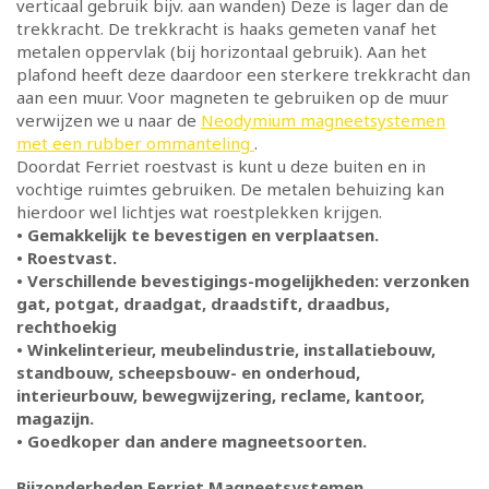
verticaal gebruik bijv. aan wanden) Deze is lager dan de
trekkracht. De trekkracht is haaks gemeten vanaf het
metalen oppervlak (bij horizontaal gebruik). Aan het
plafond heeft deze daardoor een sterkere trekkracht dan
aan een muur. Voor magneten te gebruiken op de muur
verwijzen we u naar de
Neodymium magneetsystemen
met een rubber ommanteling
.
Doordat Ferriet roestvast is kunt u deze buiten en in
vochtige ruimtes gebruiken. De metalen behuizing kan
hierdoor wel lichtjes wat roestplekken krijgen.
• Gemakkelijk te bevestigen en verplaatsen.
• Roestvast.
• Verschillende bevestigings-mogelijkheden: verzonken
gat, potgat, draadgat, draadstift, draadbus,
rechthoekig
• Winkelinterieur, meubelindustrie, installatiebouw,
standbouw, scheepsbouw- en onderhoud,
interieurbouw, bewegwijzering, reclame, kantoor,
magazijn.
• Goedkoper dan andere magneetsoorten.
Bijzonderheden Ferriet Magneetsystemen.