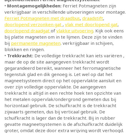
•
Montagemogelijkheden:
Ferriet Potmagneten zijn
verkrijgbaar in verschillende uitvoeringen voor montage.
Ferriet Potmagneten met draadbus
,
draadstift
,
doorlopend verzonken gat
,
vlak met doorlopend gat
,
doorlopend draadgat
of
vlakke uitvoering
. Kijk ook eens
bij platte magneten om in te lijmen. Deze zijn te vinden
bij
permanente magneten
. verkrijgbaar in schijven,
blokken en ringen.
•
Trekkracht:
De volledige trekkracht kan iets variëren ,
maar de op de site aangegeven trekkracht wordt
gegarandeerd bereikt, wanneer het ferromagnetische
tegenstuk glad en dik genoeg is. Let wel op dat het
magneetsysteem direct op het oppervlakte aansluit en
over zijn volledige oppervlakte. De aangegeven
trekkracht is altijd in een rechte hoek ten opzichte van
het metalen oppervlak/ondergrond gemeten dus bij
horizontaal gebruik. De schuifkracht is de trekkracht
zijwaarts gemeten, dus bij verticaal gebruik. De
schuifkracht is lager dan de trekkracht. Bij in rubber
gevatte magneetsystemen is de afschuifkracht duidelijk
groter, omdat deze door extra wrijving wordt verhoogd.