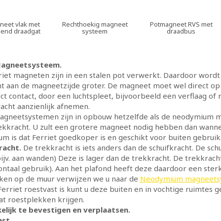
neet vlak met
Rechthoekig magneet
Potmagneet RVS met
pend draadgat
systeem
draadbus
Magneetsysteem.
iet magneten zijn in een stalen pot verwerkt. Daardoor word
t aan de magneetzijde groter. De magneet moet wel direct op h
ct contact, door een luchtspleet, bijvoorbeeld een verflaag of 
acht aanzienlijk afnemen.
magneetsystemen zijn in opbouw hetzelfde als de neodymium 
ekkracht. U zult een grotere magneet nodig hebben dan wanne
 is dat Ferriet goedkoper is en geschikt voor buiten gebruik
racht.
De trekkracht is iets anders dan de schuifkracht. De schui
ijv. aan wanden) Deze is lager dan de trekkracht. De trekkrac
zontaal gebruik). Aan het plafond heeft deze daardoor een st
iken op de muur verwijzen we u naar de
Neodymium magneetsy
erriet roestvast is kunt u deze buiten en in vochtige ruimtes
wat roestplekken krijgen.
elijk te bevestigen en verplaatsen.
ast.