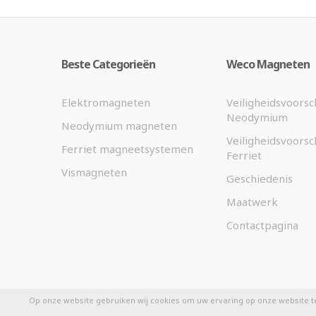
Beste Categorieën
Weco Magneten
Elektromagneten
Veiligheidsvoorsc
Neodymium
Neodymium magneten
Veiligheidsvoorsc
Ferriet magneetsystemen
Ferriet
Vismagneten
Geschiedenis
Maatwerk
Contactpagina
Op onze website gebruiken wij cookies om uw ervaring op onze website t
©
2026 Weco Magneten.nl - Designed by
eKibo