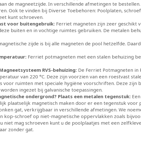
aan de magneetzijde. In verschillende afmetingen te bestellen. 
n. Ook te vinden bij Diverse Toebehoren: Poolplaten, schroef
et kunt schroeven.
st voor buitengebruik:
Ferriet magneten zijn zeer geschikt v
 deze buiten en in vochtige ruimtes gebruiken. De metalen behu
magnetische zijde is bij alle magneten de pool hetzelfde. Daa
mperatuur:
Ferriet potmagneten met een stalen behuizing b
 Magneetsysteem RVS-behuizing:
De Ferriet Potmagneten in 
ratuur van 220 °C. Deze zijn voorzien van een roestvast sta
is voor ruimten met speciale hygiëne voorschriften. Deze zijn
worden ingezet bij galvanische toepassingen.
gnetische ondergrond? Plaats een metalen tegenstuk:
Een 
jk plaatselijk magnetisch maken door er een tegenstuk voor po
onken gat, verkrijgbaar in verschillende afmetingen. We noe
 kop-schroef op niet-magnetische oppervlakken zoals bijvoor
 niet mag schroeven kunt u de poolplaatjes met een zelfklever
aar zonder gat.