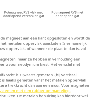
Potmagneet RVS vlak met
Potmagneet RVS met
doorlopend verzonken gat
doorlopend gat
t de magneet aan één kant opgesloten en wordt de
et metalen oppervlak aansluiten. Is er namelijk
ruw oppervlak, of wanneer de plaat te dun is, zal
magneten, maar ze hebben in verhouding een
er u voor neodymium kiest. Het verschil met
.
fkracht is zijwaarts gemeten. (bij verticaal
ht is haaks gemeten vanaf het metalen oppervlak
erkere trekkracht dan aan een muur. Voor magneten
stemen met een rubber ommanteling
.
 gebruiken. De metalen behuizing kan hierdoor wel