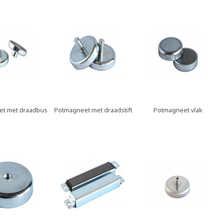
t met draadbus
Potmagneet met draadstift
Potmagneet vlak