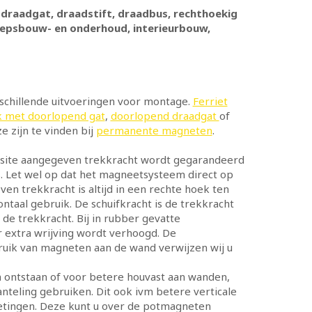
 draadgat, draadstift, draadbus, rechthoekig
heepsbouw- en onderhoud, interieurbouw,
rschillende uitvoeringen voor montage.
Ferriet
k met doorlopend gat
,
doorlopend draadgat
of
e zijn te vinden bij
permanente magneten
.
e site aangegeven trekkracht wordt gegarandeerd
. Let wel op dat het magneetsysteem direct op
en trekkracht is altijd in een rechte hoek ten
taal gebruik. De schuifkracht is de trekkracht
n de trekkracht. Bij in rubber gevatte
r extra wrijving wordt verhoogd. De
ebruik van magneten aan de wand verwijzen wij u
ntstaan of voor betere houvast aan wanden,
teling gebruiken. Dit ook ivm betere verticale
metingen. Deze kunt u over de potmagneten