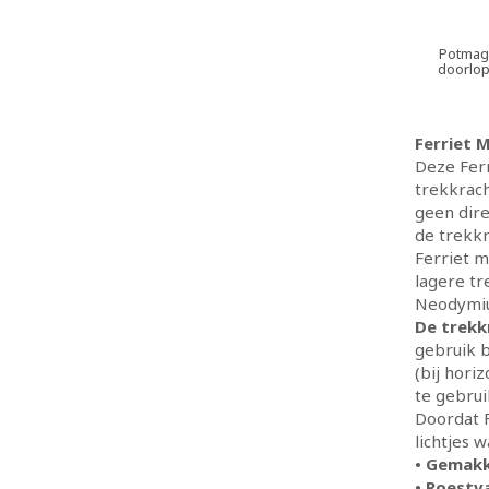
Potmag
doorlo
Ferriet 
Deze Ferr
trekkrach
geen dire
de trekkr
Ferriet 
lagere tr
Neodymium
De trekk
gebruik b
(bij hori
te gebru
Doordat F
lichtjes 
• Gemakk
• Roestv