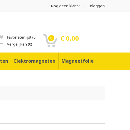
Nog geen klant?
Inloggen
€ 0.00
Favorietenlijst
(
0
)
0
Vergelijken
(
0
)
ten
Elektromagneten
Magneetfolie