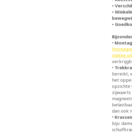
• Versch
• Winkel
bewegwij
• Goedko
Bijzonde
•
Montag
Potmagne
vlakke ui
verkrijgb
•
Trekkra
bereikt, 
het opper
opzichte 
zijwaarts
magneetsy
belastbaa
dan ook 
•
Krassen
bijv. dam
schuifkra