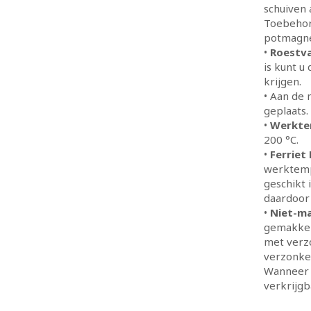
schuiven 
Toebehore
potmagne
•
Roestva
is kunt u
krijgen.
• Aan de 
geplaats.
•
Werkte
200 °C.
•
Ferriet
werktempe
geschikt 
daardoor 
•
Niet-ma
gemakkeli
met verz
verzonken
Wanneer u
verkrijgb