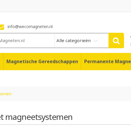
info@wecomagneten.nl
Alle categorieën
n
Magnetische Gereedschappen
Permanente Magne
stemen
iet magneetsystemen