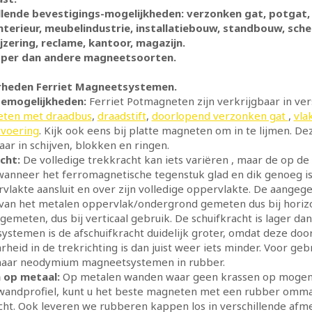
illende bevestigings-mogelijkheden: verzonken gat, potgat,
interieur, meubelindustrie, installatiebouw, standbouw, sc
zering, reclame, kantoor, magazijn.
per dan andere magneetsoorten.
rheden Ferriet Magneetsystemen.
emogelijkheden:
Ferriet Potmagneten zijn verkrijgbaar in ve
ten met draadbus
,
draadstift
,
doorlopend verzonken gat
,
vla
tvoering
. Kijk ook eens bij platte magneten om in te lijmen. Dez
aar in schijven, blokken en ringen.
cht:
De volledige trekkracht kan iets variëren , maar de op d
wanneer het ferromagnetische tegenstuk glad en dik genoeg is
vlakte aansluit en over zijn volledige oppervlakte. De aangegev
van het metalen oppervlak/ondergrond gemeten dus bij horizon
 gemeten, dus bij verticaal gebruik. De schuifkracht is lager da
stemen is de afschuifkracht duidelijk groter, omdat deze doo
rheid in de trekrichting is dan juist weer iets minder. Voor g
naar neodymium magneetsystemen in rubber.
 op metaal:
Op metalen wanden waar geen krassen op mogen o
wandprofiel, kunt u het beste magneten met een rubber omman
cht. Ook leveren we rubberen kappen los in verschillende af