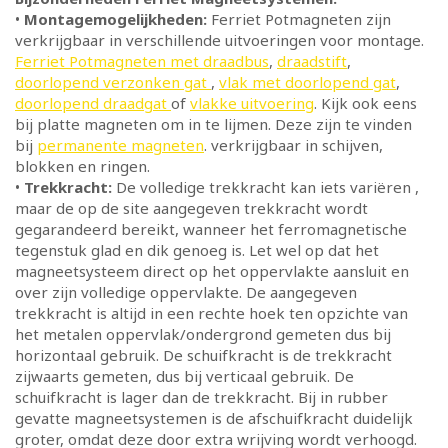
•
Montagemogelijkheden:
Ferriet Potmagneten zijn
verkrijgbaar in verschillende uitvoeringen voor montage.
Ferriet Potmagneten met draadbus
,
draadstift
,
doorlopend verzonken gat
,
vlak met doorlopend gat
,
doorlopend draadgat
of
vlakke uitvoering
. Kijk ook eens
bij platte magneten om in te lijmen. Deze zijn te vinden
bij
permanente magneten
. verkrijgbaar in schijven,
blokken en ringen.
•
Trekkracht:
De volledige trekkracht kan iets variëren ,
maar de op de site aangegeven trekkracht wordt
gegarandeerd bereikt, wanneer het ferromagnetische
tegenstuk glad en dik genoeg is. Let wel op dat het
magneetsysteem direct op het oppervlakte aansluit en
over zijn volledige oppervlakte. De aangegeven
trekkracht is altijd in een rechte hoek ten opzichte van
het metalen oppervlak/ondergrond gemeten dus bij
horizontaal gebruik. De schuifkracht is de trekkracht
zijwaarts gemeten, dus bij verticaal gebruik. De
schuifkracht is lager dan de trekkracht. Bij in rubber
gevatte magneetsystemen is de afschuifkracht duidelijk
groter, omdat deze door extra wrijving wordt verhoogd.