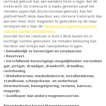
verticaal gebruik bijv. aan wanden) Deze is lager dan de
trekkracht. De trekkracht is haaks gemeten vanaf het
metalen oppervlak (bij horizontaal gebruik). Aan het
plafond heeft deze daardoor een sterkere trekkracht dan
aan een muur. Voor magneten te gebruiken op de muur
verwijzen we u naar de
Neodymium magneetsystemen
met een rubber ommanteling
.
Doordat Ferriet roestvast is kunt u deze buiten en in
vochtige ruimtes gebruiken. De metalen behuizing kan
hierdoor wel lichtjes wat roestplekken krijgen.
• Gemakkelijk te bevestigen en verplaatsen.
• Roestvast.
• Verschillende bevestigings-mogelijkheden: verzonken
gat, potgat, draadgat, draadstift, draadbus,
rechthoekig
• Winkelinterieur, meubelindustrie, installatiebouw,
standbouw, scheepsbouw- en onderhoud,
interieurbouw, bewegwijzering, reclame, kantoor,
magazijn.
• Goedkoper dan andere magneetsoorten.
Bijzonderheden Ferriet Magneetsystemen.