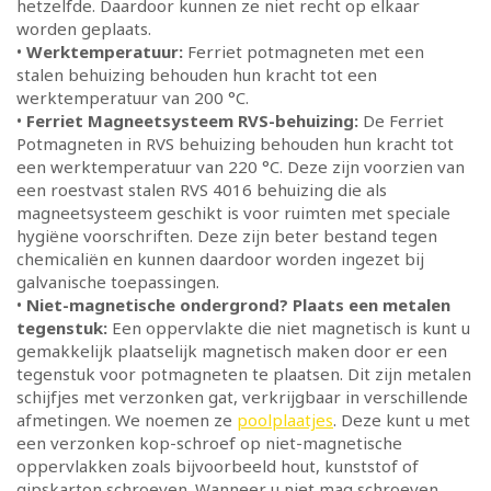
hetzelfde. Daardoor kunnen ze niet recht op elkaar
worden geplaats.
•
Werktemperatuur:
Ferriet potmagneten met een
stalen behuizing behouden hun kracht tot een
werktemperatuur van 200 °C.
•
Ferriet Magneetsysteem RVS-behuizing:
De Ferriet
Potmagneten in RVS behuizing behouden hun kracht tot
een werktemperatuur van 220 °C. Deze zijn voorzien van
een roestvast stalen RVS 4016 behuizing die als
magneetsysteem geschikt is voor ruimten met speciale
hygiëne voorschriften. Deze zijn beter bestand tegen
chemicaliën en kunnen daardoor worden ingezet bij
galvanische toepassingen.
•
Niet-magnetische ondergrond? Plaats een metalen
tegenstuk:
Een oppervlakte die niet magnetisch is kunt u
gemakkelijk plaatselijk magnetisch maken door er een
tegenstuk voor potmagneten te plaatsen. Dit zijn metalen
schijfjes met verzonken gat, verkrijgbaar in verschillende
afmetingen. We noemen ze
poolplaatjes
. Deze kunt u met
een verzonken kop-schroef op niet-magnetische
oppervlakken zoals bijvoorbeeld hout, kunststof of
gipskarton schroeven. Wanneer u niet mag schroeven