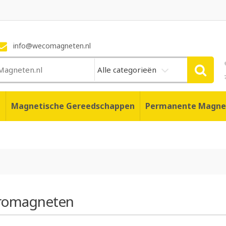
info@wecomagneten.nl
Alle categorieën
n
Magnetische Gereedschappen
Permanente Magne
tromagneten