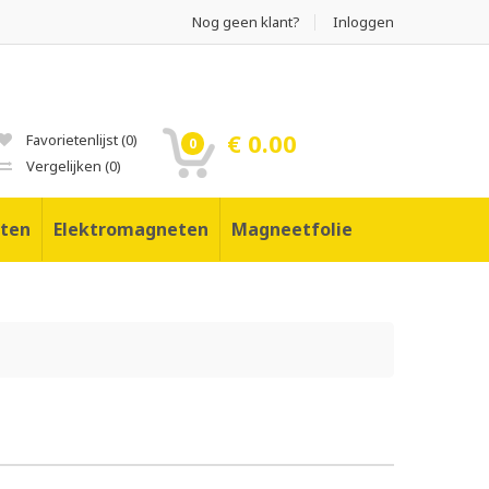
Nog geen klant?
Inloggen
€ 0.00
Favorietenlijst
(
0
)
0
Vergelijken
(
0
)
ten
Elektromagneten
Magneetfolie