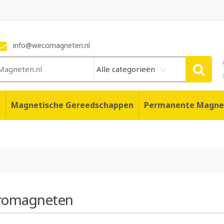
info@wecomagneten.nl
Alle categorieën
n
Magnetische Gereedschappen
Permanente Magne
tromagneten