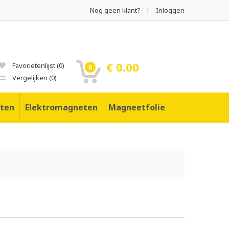
Nog geen klant?
Inloggen
€ 0.00
Favorietenlijst
(
0
)
0
Vergelijken
(
0
)
ten
Elektromagneten
Magneetfolie