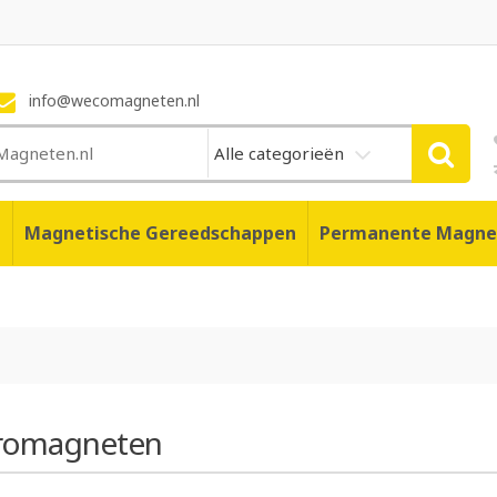
info@wecomagneten.nl
Alle categorieën
n
Magnetische Gereedschappen
Permanente Magne
tromagneten