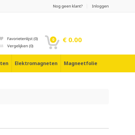
Nog geen klant?
Inloggen
€ 0.00
Favorietenlijst
(
0
)
0
Vergelijken
(
0
)
ten
Elektromagneten
Magneetfolie