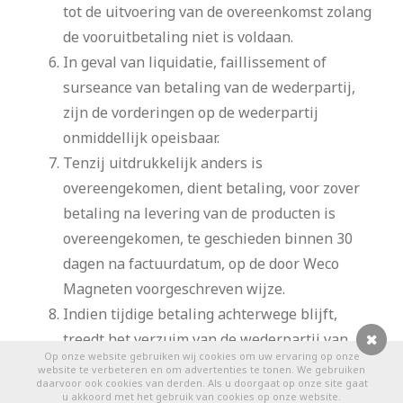
tot de uitvoering van de overeenkomst zolang
de vooruitbetaling niet is voldaan.
In geval van liquidatie, faillissement of
surseance van betaling van de wederpartij,
zijn de vorderingen op de wederpartij
onmiddellijk opeisbaar.
Tenzij uitdrukkelijk anders is
overeengekomen, dient betaling, voor zover
betaling na levering van de producten is
overeengekomen, te geschieden binnen 30
dagen na factuurdatum, op de door Weco
Magneten voorgeschreven wijze.
Indien tijdige betaling achterwege blijft,
treedt het verzuim van de wederpartij van
Op onze website gebruiken wij cookies om uw ervaring op onze
rechtswege in. Vanaf de dag dat het verzuim
0
website te verbeteren en om advertenties te tonen. We gebruiken
daarvoor ook cookies van derden. Als u doorgaat op onze site gaat
intreedt, is de wederpartij over het
u akkoord met het gebruik van cookies op onze website.