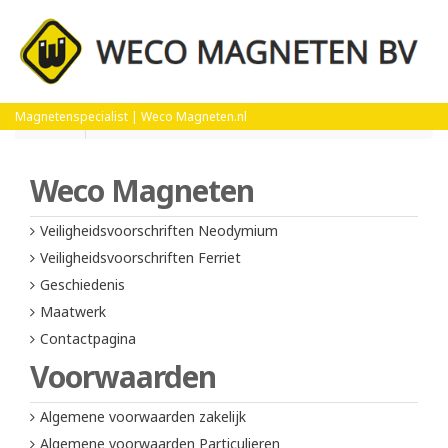
Home
Algemene voorwaarden zakelijk
Magnetenspecialist | Weco Magneten.nl
Weco Magneten
Veiligheidsvoorschriften Neodymium
Veiligheidsvoorschriften Ferriet
Geschiedenis
Maatwerk
Contactpagina
Voorwaarden
Algemene voorwaarden zakelijk
Algemene voorwaarden Particulieren